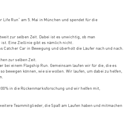
Life Run“ am 5. Mai in München und spendet für die
tweit zur selben Zeit. Dabei ist es unwichtig, ob man
st. Eine Ziellinie gibt es nämlich nicht.
as Catcher Car in Bewegung und überholt die Läufer nach und nach.
chen zur selben Zeit.
r bei einem Flagship Run. Gemeinsam laufen wir für die, die es
so bewegen können, wie sie wollen. Wir laufen, um dabei zu helfen,
n.
 100% in die Rückenmarksforschung und wir helfen mit,
 weitere Teammitglieder, die Spaß am Laufen haben und mitmachen