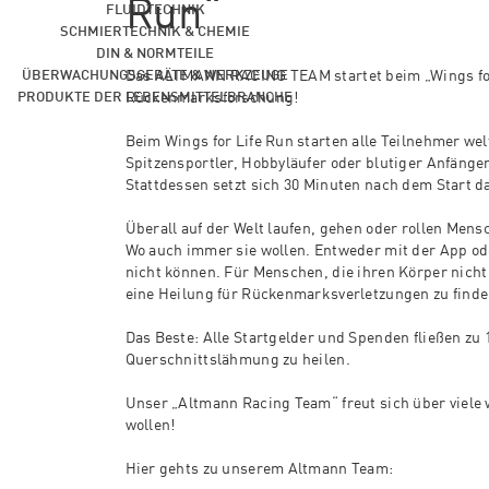
Run“
FLUIDTECHNIK
SCHMIERTECHNIK & CHEMIE
DIN & NORMTEILE
ÜBERWACHUNGSGERÄTE & WERKZEUGE
Das ALTMANN RACING TEAM startet beim „Wings for 
PRODUKTE DER LEBENSMITTELBRANCHE
Rückenmarksforschung!
Beim Wings for Life Run starten alle Teilnehmer wel
Spitzensportler, Hobbyläufer oder blutiger Anfänger i
Stattdessen setzt sich 30 Minuten nach dem Start d
Überall auf der Welt laufen, gehen oder rollen Mens
Wo auch immer sie wollen. Entweder mit der App ode
nicht können. Für Menschen, die ihren Körper nicht 
eine Heilung für Rückenmarksverletzungen zu finde
Das Beste: Alle Startgelder und Spenden fließen zu
Querschnittslähmung zu heilen.
Unser „Altmann Racing Team“ freut sich über viele
wollen!
Hier gehts zu unserem Altmann Team: