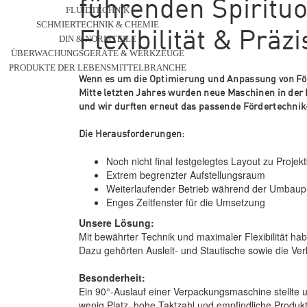
führenden Spirituo
FLUIDTECHNIK
SCHMIERTECHNIK & CHEMIE
Flexibilität & Präzi
DIN & NORMTEILE
ÜBERWACHUNGSGERÄTE & WERKZEUGE
PRODUKTE DER LEBENSMITTELBRANCHE
Wenn es um die Optimierung und Anpassung von För
Mitte letzten Jahres wurden neue Maschinen in der P
und wir durften erneut das passende Fördertechnik-
Die Herausforderungen:
Noch nicht final festgelegtes Layout zu Projek
Extrem begrenzter Aufstellungsraum
Weiterlaufender Betrieb während der Umbau
Enges Zeitfenster für die Umsetzung
Unsere Lösung:
Mit bewährter Technik und maximaler Flexibilität ha
Dazu gehörten Ausleit- und Stautische sowie die V
Besonderheit:
Ein 90°-Auslauf einer Verpackungsmaschine stellte un
wenig Platz, hohe Taktzahl und empfindliche Produkt