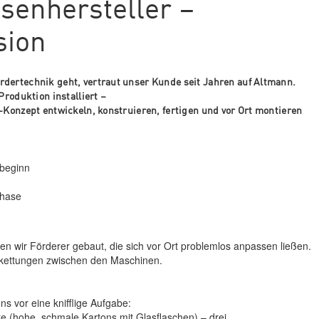
senhersteller –
sion
dertechnik geht, vertraut unser Kunde seit Jahren auf Altmann.
roduktion installiert –
Konzept entwickeln, konstruieren, fertigen und vor Ort montieren
tbeginn
phase
ben wir Förderer gebaut, die sich vor Ort problemlos anpassen ließen.
erkettungen zwischen den Maschinen.
s vor eine knifflige Aufgabe:
e (hohe, schmale Kartons mit Glasflaschen) – drei