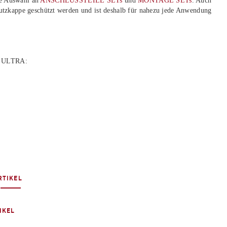
e Auswahl an
ANSCHLUSSTEILE SETs
und
MONTAGE SETs
. Auch
hutzkappe geschützt werden und ist deshalb für nahezu jede Anwendung
a ULTRA:
RTIKEL
IKEL