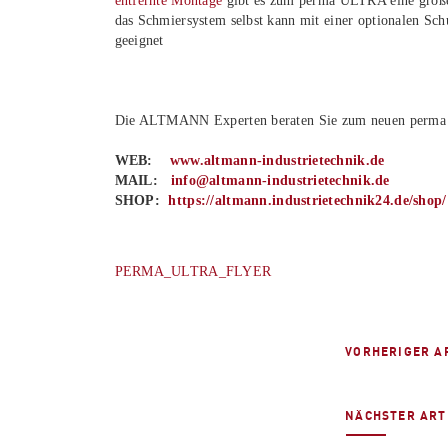
entfernte Montage
gibt es zum perma ULTRA eine groß
das Schmiersystem selbst kann mit einer optionalen Sc
geeignet
Die ALTMANN Experten beraten Sie zum neuen perm
WEB:
www.altmann-industrietechnik.de
MAIL:
info@altmann-industrietechnik.de
SHOP:
https://altmann.industrietechnik24.de/shop/
PERMA_ULTRA_FLYER
VORHERIGER A
NÄCHSTER ART