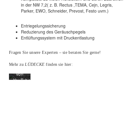
in der NW 7,2( z. B. Rectus ,TEMA, Cejn, Legris,
Parker, EWO, Schneider, Prevost, Festo uvm.)
Mit
dem
Entriegelungssicherung
Laden
Reduzierung des Geräuschpegels
des
Entlüftungssystem mit Druckentlastung
Videos
akzeptieren
Fragen Sie unsere Experten – sie beraten Sie gerne!
Sie
die
Mehr zu
LÜDECKE
finden sie hier:
Datenschutzerklärung
von
YouTube.
Mehr
erfahren
Video
laden
YouTube
immer