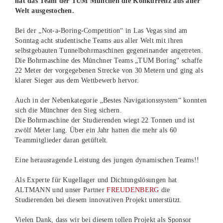
hat das Team der TUM München die Konkurrenz aus aller
Welt ausgestochen.
Bei der „Not-a-Boring-Competition“ in Las Vegas sind am
Sonntag acht studentische Teams aus aller Welt mit ihren
selbstgebauten Tunnelbohrmaschinen gegeneinander angetreten.
Die Bohrmaschine des Münchner Teams „TUM Boring“ schaffe
22 Meter der vorgegebenen Strecke von 30 Metern und ging als
klarer Sieger aus dem Wettbewerb hervor.
Auch in der Nebenkategorie „Bestes Navigationssystem“ konnten
sich die Münchner den Sieg sichern.
Die Bohrmaschine der Studierenden wiegt 22 Tonnen und ist
zwölf Meter lang. Über ein Jahr hatten die mehr als 60
Teammitglieder daran getüftelt.
Eine herausragende Leistung des jungen dynamischen Teams!!
Als Experte für Kugellager und Dichtungslösungen hat
ALTMANN und unser Partner
FREUDENBERG
die
Studierenden bei diesem innovativen Projekt unterstützt.
Vielen Dank, dass wir bei diesem tollen Projekt als Sponsor